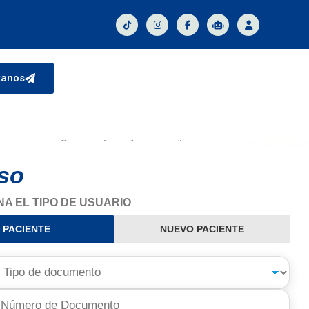
Oficina
Virtual
tanos
 a la
Oficina Virtual SOS Kids
, un espacio de
nde puedes gestionar tus servicios, solicitudes y
de forma segura, rápida y sin desplazamientos.
so
A EL TIPO DE USUARIO
PACIENTE
NUEVO PACIENTE