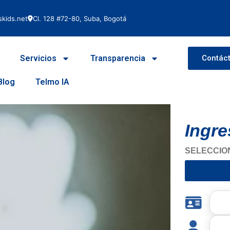
kids.net
Cl. 128 #72-80, Suba, Bogotá
Servicios
Transparencia
Contác
Bienvenido
Blog
Telmo IA
atención do
consultas 
Ingre
SELECCION