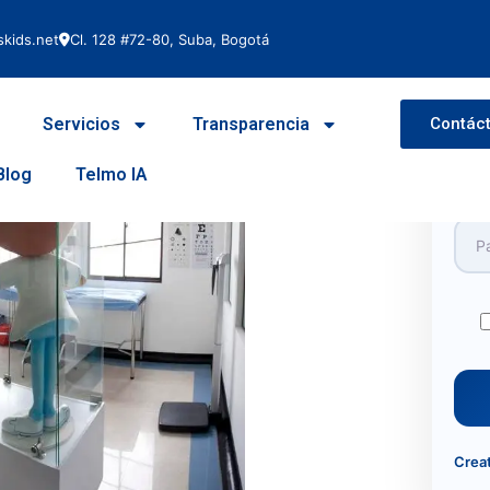
kids.net
Cl. 128 #72-80, Suba, Bogotá
Servicios
Transparencia
Contác
Use
Blog
Telmo IA
Pas
Crea