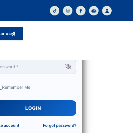
Login
tanos
rname or Email
*
sword
*
Remember Me
LOGIN
te account
Forgot password?