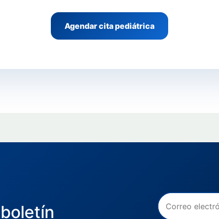
Agendar cita pediátrica
boletín