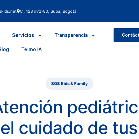
kids.net
Cl. 128 #72-80, Suba, Bogotá
Servicios
Transparencia
Contác
Blog
Telmo IA
SOS Kids & Family
tención pediátri
el cuidado de tus