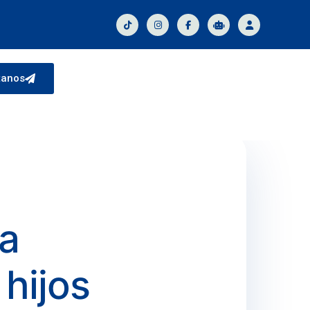
tanos
ca
 hijos