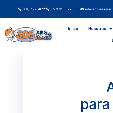
(601) 492-4629
(+57) 318 827 0553
redessociales@sos
Inicio
Nosotros
A
para 