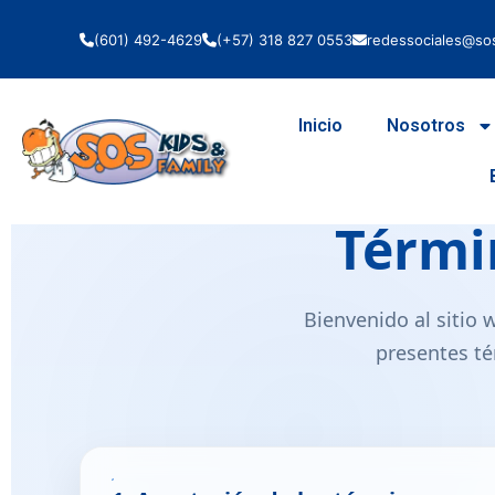
(601) 492-4629
(+57) 318 827 0553
redessociales@sos
Inicio
Nosotros
Térmi
Bienvenido al sitio w
presentes té