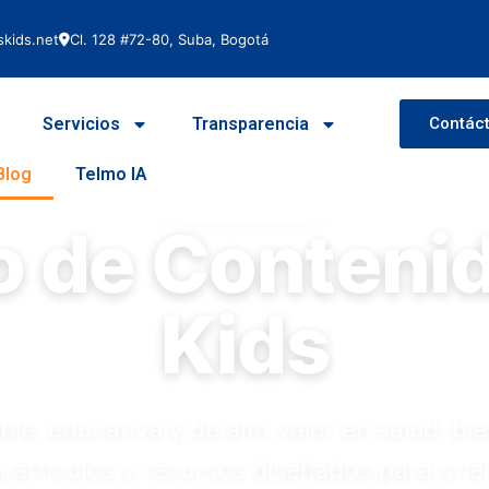
kids.net
Cl. 128 #72-80, Suba, Bogotá
Servicios
Transparencia
Contác
Blog
Telmo IA
SOS Kids & Family
o de Conteni
Kids
le, educativa y de alto valor en salud, bi
ra artículos y recursos diseñados para orie