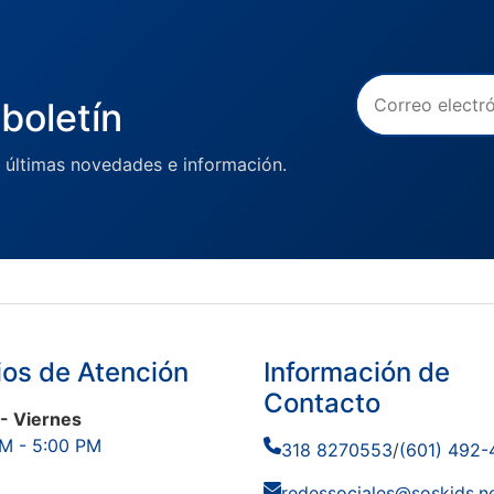
boletín
 últimas novedades e información.
ios de Atención
Información de
Contacto
- Viernes
M - 5:00 PM
318 8270553
/
(601) 492
redessociales@soskids.n