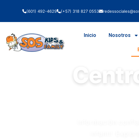
(601) 492-4629
(+57) 318 827 0553
redessociales@sos
Inicio
Nosotros
Centr
Información confiab
infantil. Explo