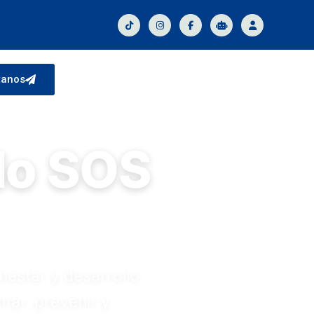
tanos
do SOS
enestar y desarrollo
ntar, prevenir y