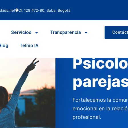
kids.net
Cl. 128 #72-80, Suba, Bogotá
Servicios
Transparencia
Contác
Blog
Telmo IA
Terapia de pareja
Psicolo
pareja
Fortalecemos la comuni
emocional en la relac
profesional.