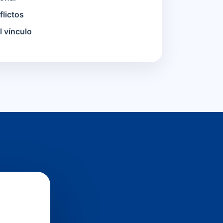
lictos
l vínculo