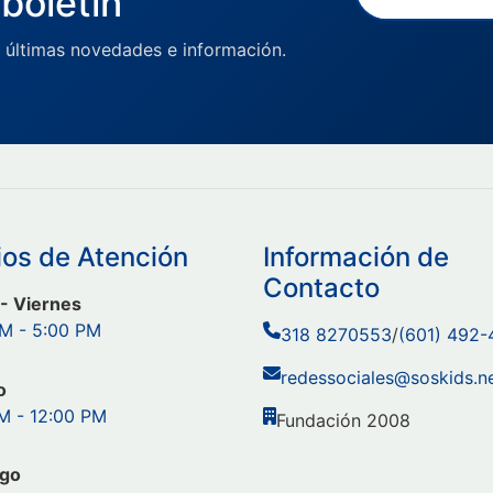
boletín
 últimas novedades e información.
ios de Atención
Información de
Contacto
- Viernes
M - 5:00 PM
318 8270553
/
(601) 492
redessociales@soskids.n
o
M - 12:00 PM
Fundación 2008
go