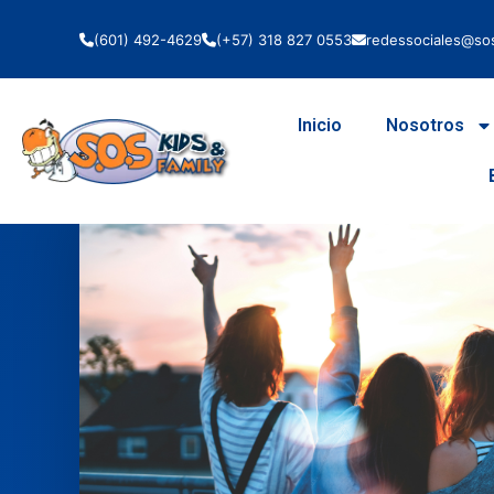
(601) 492-4629
(+57) 318 827 0553
redessociales@sos
Inicio
Nosotros