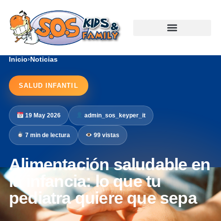
Inicio
›
Noticias
SALUD INFANTIL
19 May 2026
admin_sos_keyper_it
7 min de lectura
99 vistas
Alimentación saludable en
la infancia: lo que tu
pediatra quiere que sepa