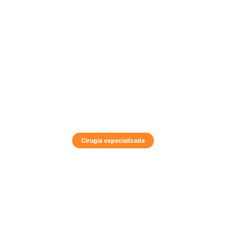
Cirugía especializada
Cirugía maxilofacia
avanzada