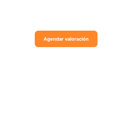
 y tratamiento quirúrgico de patologías faciales,
bucales con tecnología de alta precisión.
Agendar valoración