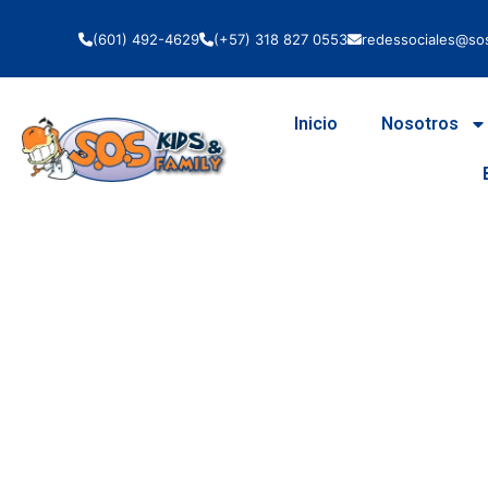
(601) 492-4629
(+57) 318 827 0553
redessociales@sos
Inicio
Nosotros