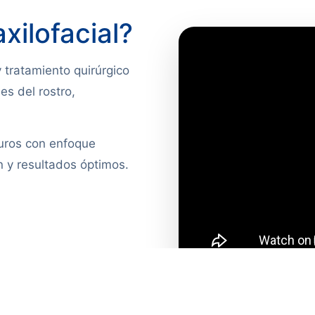
xilofacial?
 tratamiento quirúrgico
s del rostro,
uros con enfoque
n y resultados óptimos.