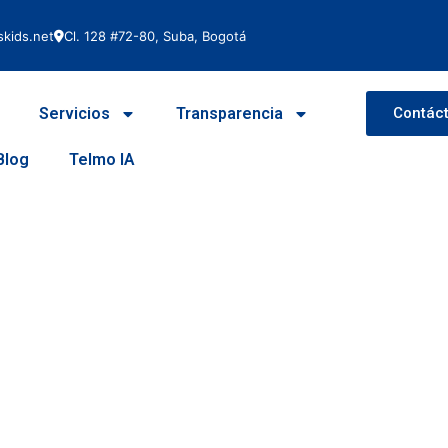
kids.net
Cl. 128 #72-80, Suba, Bogotá
Servicios
Transparencia
Contác
Blog
Telmo IA