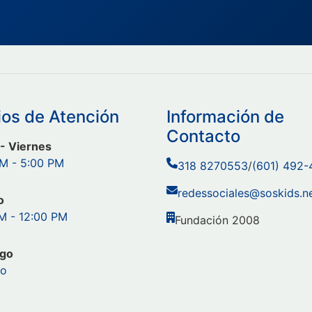
ios de Atención
Información de
Contacto
- Viernes
M - 5:00 PM
318 8270553
/
(601) 492
redessociales@soskids.n
o
M - 12:00 PM
Fundación 2008
go
do