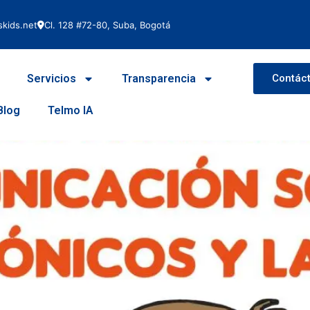
za
kids.net
Cl. 128 #72-80, Suba, Bogotá
 social electrónicos y salud i
Servicios
Transparencia
Contác
Blog
Telmo IA